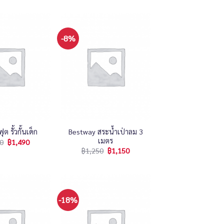
-8%
+
Bestway สระน้ำเป่าลม 3
ต รั้วกั้นเด็ก
เมตร
0
฿
1,490
฿
1,250
฿
1,150
-18%