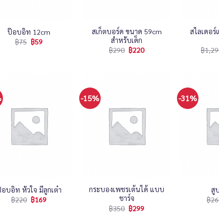
+
+
สเก็ตบอร์ด ขนาด 59cm
สไลเดอร์
ป๊อบอิท 12cm
สำหรับเด็ก
฿
75
฿
59
฿
290
฿
220
฿
1,29
%
-15%
-31%
+
+
กระบองเพชรเต้นได้ แบบ
๊อบอิท หัวใจ มีลูกเต๋า
สู
ชาร์จ
฿
220
฿
169
฿
26
฿
350
฿
299