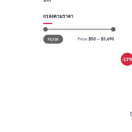
+
กรองตามราคา
Price:
฿50
—
฿3,690
FILTER
-23
+
ป