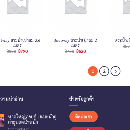
+
+
tway สระน้ำเป่าลม 2.6
Bestway สระน้ำเป่าลม 2
สระน้ำเ
เมตร
เมตร
฿
59
฿
850
฿
790
฿
750
฿
620
1
2
วามน่าอ่าน
สำหรับลูกค้า
หาดใหญ่ทอยส์ | แนะนำฮู
ติดต่อเรา
ล่าฮูปลดน้ำหนัก
on
Comments Off