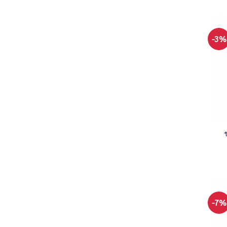
-3%
+
-7%