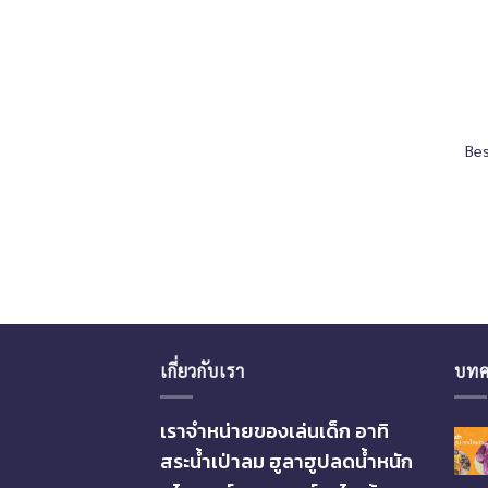
+
Bes
เกี่ยวกับเรา
บทค
เราจำหน่ายของเล่นเด็ก อาทิ
สระน้ำเป่าลม ฮูลาฮูปลดน้ำหนัก