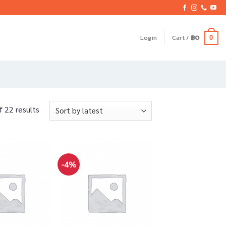
Login
Cart /
฿
0
0
 22 results
-4%