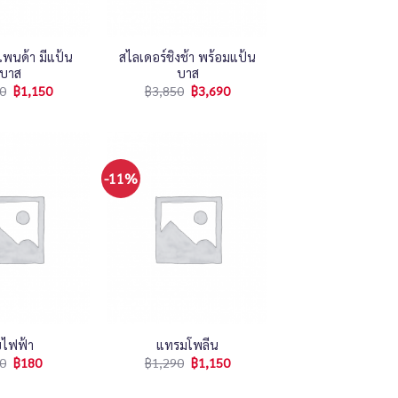
+
แพนด้า มีแป้น
สไลเดอร์ชิงช้า พร้อมแป้น
บาส
บาส
0
฿
1,150
฿
3,850
฿
3,690
-11%
+
บไฟฟ้า
แทรมโพลีน
0
฿
180
฿
1,290
฿
1,150