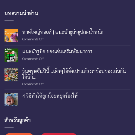
บทความน่าอ่าน
หาดใหญ่ทอยส์ | แนะนำฮูล่าฮูปลดน้ำหนัก
on
Comments Off
หาด
ใหญ่
แนะนำรูบิค ของเล่นเสริมพัฒนาการ
ทอย
on
Comments Off
ส์
แนะนำ
|
รู
แนะ
วันตรุษจีนปีนี้…เด็กๆได้อั่งเปาแล้ว มาช้อปของเล่นกัน
บิค
นำ
ได้น๊า…
ของ
ฮู
on
Comments Off
เล่น
ล่า
วัน
เสริม
ฮู
ตรุษ
พัฒนาการ
4 วิธีทำให้ลูกน้อยหยุดร้องไห้
ปลด
จีน
น้ำ
ปี
หนัก
นี้…
เด็กๆ
สำหรับลูกค้า
ได้
อั่ง
เปา
แล้ว