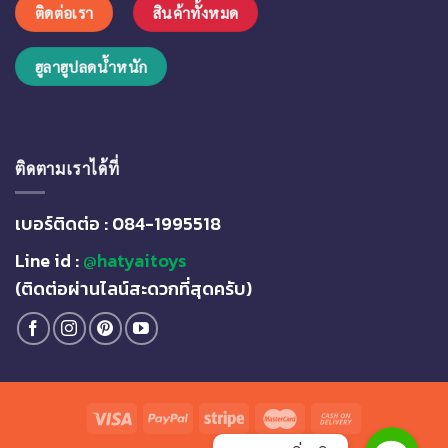
ติดต่อเรา
สินค้าทั้งหมด
มา
ช้อป
ของ
ฮูลาฮูปลดน้ำหนัก
เล่น
กัน
ได้
น๊า…
ติดตามเราได้ที่
เบอร์ติดต่อ : 084-1995518
Line id :
@hatyaitoys
(ติดต่อผ่านไลน์สะดวกที่สุดครับ)
Line
Line