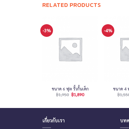
RELATED PRODUCTS
-3%
-4%
+
+
ขนาด 6 ฟุต รั้วกั้นเด็ก
ขนาด 4 ฟุ
฿
1,950
฿
1,890
฿
1,55
เกี่ยวกับเรา
บทค