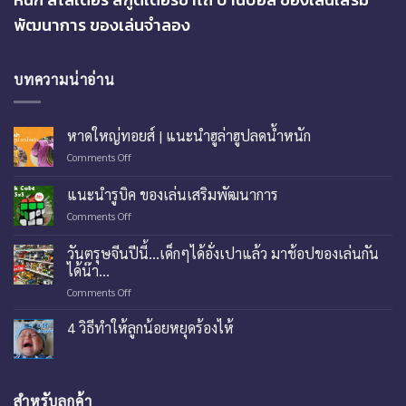
พัฒนาการ ของเล่นจำลอง
บทความน่าอ่าน
หาดใหญ่ทอยส์ | แนะนำฮูล่าฮูปลดน้ำหนัก
on
Comments Off
หาด
ใหญ่
แนะนำรูบิค ของเล่นเสริมพัฒนาการ
ทอย
on
Comments Off
ส์
แนะนำ
|
รู
แนะ
วันตรุษจีนปีนี้…เด็กๆได้อั่งเปาแล้ว มาช้อปของเล่นกัน
บิค
นำ
ได้น๊า…
ของ
ฮู
on
Comments Off
เล่น
ล่า
วัน
เสริม
ฮู
ตรุษ
พัฒนาการ
4 วิธีทำให้ลูกน้อยหยุดร้องไห้
ปลด
จีน
น้ำ
ปี
หนัก
นี้…
เด็กๆ
สำหรับลูกค้า
ได้