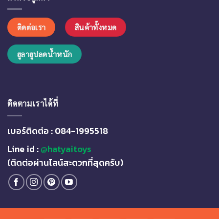
อั่ง
เปา
แล้ว
ติดต่อเรา
สินค้าทั้งหมด
มา
ช้อป
ของ
ฮูลาฮูปลดน้ำหนัก
เล่น
กัน
ได้
น๊า…
ติดตามเราได้ที่
เบอร์ติดต่อ : 084-1995518
Line id :
@hatyaitoys
(ติดต่อผ่านไลน์สะดวกที่สุดครับ)