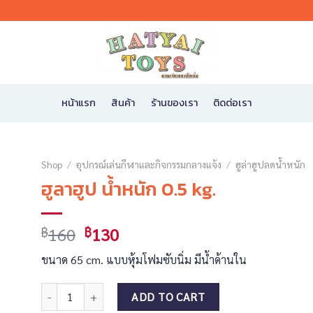
หน้าแรก
สินค้า
ร้านของเรา
ติดต่อเรา
Shop
/
อุปกรณ์เล่นกีฬาและกิจกรรมกลางแจ้ง
/
ฮูล่าฮูปลดน้ำหนัก
ฮูลาฮูป น้ำหนัก 0.5 kg.
160
130
฿
฿
ขนาด 65 cm. แบบหุ้มโฟมซับนิ่ม มีน้ำด้านใน
ฮูลาฮูป น้ำหนัก 0.5 kg. quantity
ADD TO CART