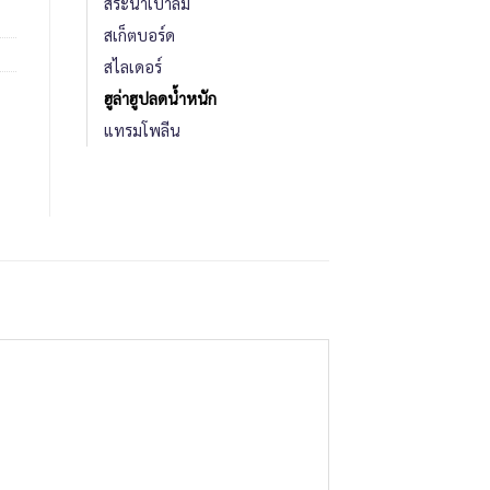
สระน้ำเป่าลม
สเก็ตบอร์ด
สไลเดอร์
ฮูล่าฮูปลดน้ำหนัก
แทรมโพลีน