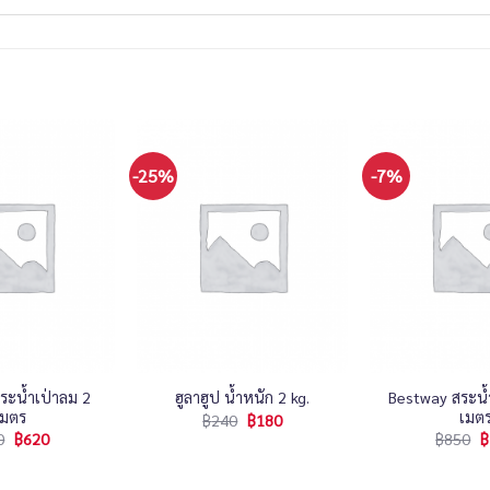
-25%
-7%
+
+
ระน้ำเป่าลม 2
Bestway สระน้ำ
ฮูลาฮูป น้ำหนัก 2 kg.
เมตร
เมต
฿
240
฿
180
0
฿
620
฿
850
฿