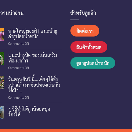
วามน่าอ่าน
สำหรับลูกค้า
หาดใหญ่ทอยส์ | แนะนำฮู
ติดต่อเรา
ล่าฮูปลดน้ำหนัก
on
Comments Off
สินค้าทั้งหมด
หาด
ใหญ่
แนะนำรูบิค ของเล่นเสริม
ทอย
พัฒนาการ
ฮูลาฮูปลดน้ำหนัก
ส์
on
Comments Off
|
แนะนำ
แนะ
รู
วันตรุษจีนปีนี้…เด็กๆได้อั่ง
นำ
บิค
ฮู
เปาแล้ว มาช้อปของเล่นกัน
ของ
ล่า
ได้น๊า…
เล่น
ฮู
on
Comments Off
เสริม
ปลด
วัน
พัฒนาการ
น้ำ
ตรุษ
4 วิธีทำให้ลูกน้อยหยุด
หนัก
จีน
ร้องไห้
ปี
นี้…
เด็กๆ