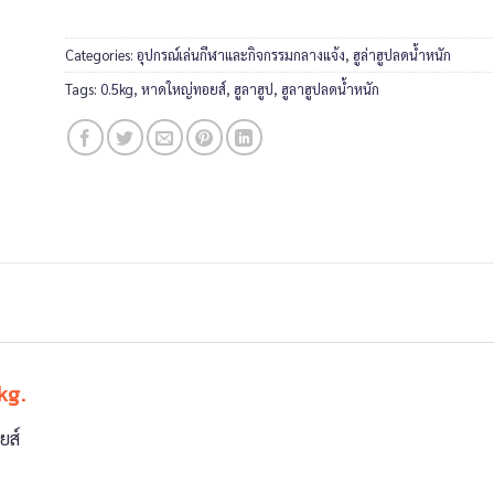
Categories:
อุปกรณ์เล่นกีฬาและกิจกรรมกลางแจ้ง
,
ฮูล่าฮูปลดน้ำหนัก
Tags:
0.5kg
,
หาดใหญ่ทอยส์
,
ฮูลาฮูป
,
ฮูลาฮูปลดน้ำหนัก
kg.