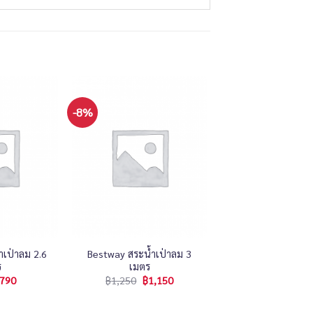
-8%
+
เป่าลม 2.6
Bestway สระน้ำเป่าลม 3
ร
เมตร
790
฿
1,250
฿
1,150