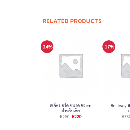
RELATED PRODUCTS
-24%
-17%
+
+
สเก็ตบอร์ด ขนาด 59cm
Bestway ส
ูป น้ำหนัก 1 kg.
สำหรับเด็ก
฿
190
฿
150
฿
290
฿
220
฿
75