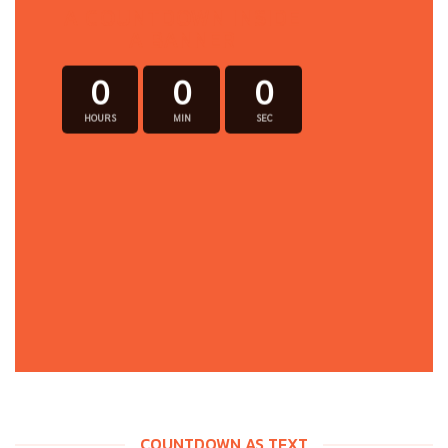
A COUNTDOWN INSIDE
A BANNER
0
0
0
HOURS
MIN
SEC
COUNTDOWN AS TEXT