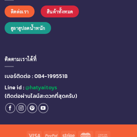
เปา
แล้ว
ติดต่อเรา
สินค้าทั้งหมด
มา
ช้อป
ของ
ฮูลาฮูปลดน้ำหนัก
เล่น
กัน
ได้
น๊า…
ติดตามเราได้ที่
เบอร์ติดต่อ : 084-1995518
Line id :
@hatyaitoys
(ติดต่อผ่านไลน์สะดวกที่สุดครับ)