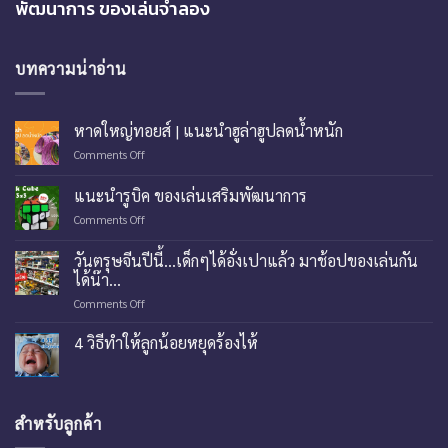
พัฒนาการ ของเล่นจำลอง
บทความน่าอ่าน
หาดใหญ่ทอยส์ | แนะนำฮูล่าฮูปลดน้ำหนัก
on
Comments Off
หาด
ใหญ่
แนะนำรูบิค ของเล่นเสริมพัฒนาการ
ทอย
on
Comments Off
ส์
แนะนำ
|
รู
แนะ
วันตรุษจีนปีนี้…เด็กๆได้อั่งเปาแล้ว มาช้อปของเล่นกัน
บิค
นำ
ได้น๊า…
ของ
ฮู
on
Comments Off
เล่น
ล่า
วัน
เสริม
ฮู
ตรุษ
พัฒนาการ
4 วิธีทำให้ลูกน้อยหยุดร้องไห้
ปลด
จีน
น้ำ
ปี
หนัก
นี้…
เด็กๆ
สำหรับลูกค้า
ได้
อั่ง